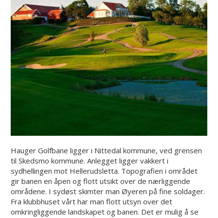
Hauger Golfbane ligger i Nittedal kommune, ved grensen
til Skedsmo kommune. Anlegget ligger vakkert i
sydhellingen mot Hellerudsletta. Topografien i området
gir banen en åpen og flott utsikt over de nærliggende
områdene. I sydøst skimter man Øyeren på fine soldager.
Fra klubbhuset vårt har man flott utsyn over det
omkringliggende landskapet og banen. Det er mulig å se