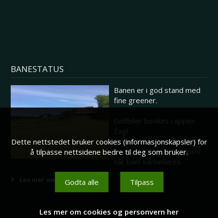
BANESTATUS
Banen er i god stand med
fine greener.
Golfbiler bookes i appen
Eagl.
Dersom biler ikke er tillatt
Dette nettstedet bruker cookies (informasjonskapsler) for
vil man få beskjed i appen
å tilpasse nettsidene bedre til deg som bruker.
når biler kanselleres.
Les mer om banestatus her
Godta alle
Tilpass
Les mer om cookies og personvern her