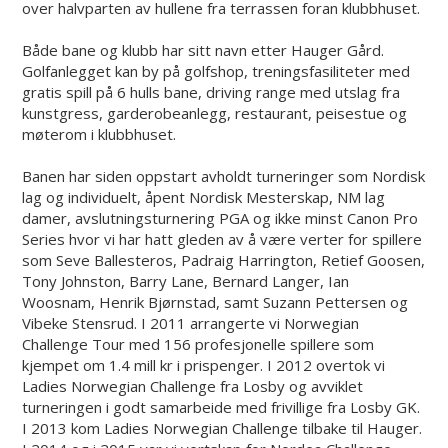
over halvparten av hullene fra terrassen foran klubbhuset.
Både bane og klubb har sitt navn etter Hauger Gård.
Golfanlegget kan by på golfshop, treningsfasiliteter med
gratis spill på 6 hulls bane, driving range med utslag fra
kunstgress, garderobeanlegg, restaurant, peisestue og
møterom i klubbhuset.
Banen har siden oppstart avholdt turneringer som Nordisk
lag og individuelt, åpent Nordisk Mesterskap, NM lag
damer, avslutningsturnering PGA og ikke minst Canon Pro
Series hvor vi har hatt gleden av å være verter for spillere
som Seve Ballesteros, Padraig Harrington, Retief Goosen,
Tony Johnston, Barry Lane, Bernard Langer, Ian
Woosnam, Henrik Bjørnstad, samt Suzann Pettersen og
Vibeke Stensrud. I 2011 arrangerte vi Norwegian
Challenge Tour med 156 profesjonelle spillere som
kjempet om 1.4 mill kr i prispenger. I 2012 overtok vi
Ladies Norwegian Challenge fra Losby og avviklet
turneringen i godt samarbeide med frivillige fra Losby GK.
I 2013 kom Ladies Norwegian Challenge tilbake til Hauger.