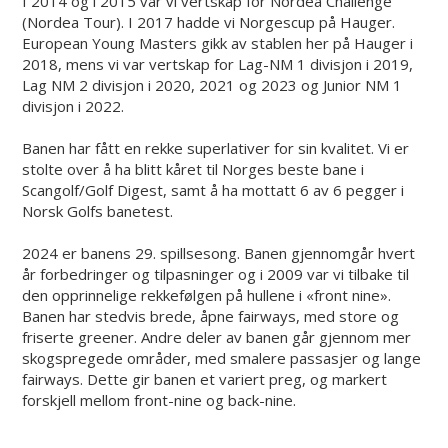
I 2014 og i 2015 var vi vertskap for Nordea Challenge
(Nordea Tour). I 2017 hadde vi Norgescup på Hauger.
European Young Masters gikk av stablen her på Hauger i
2018, mens vi var vertskap for Lag-NM 1 divisjon i 2019,
Lag NM 2 divisjon i 2020, 2021 og 2023 og Junior NM 1
divisjon i 2022.
Banen har fått en rekke superlativer for sin kvalitet. Vi er
stolte over å ha blitt kåret til Norges beste bane i
Scangolf/Golf Digest, samt å ha mottatt 6 av 6 pegger i
Norsk Golfs banetest.
2024 er banens 29. spillsesong. Banen gjennomgår hvert
år forbedringer og tilpasninger og i 2009 var vi tilbake til
den opprinnelige rekkefølgen på hullene i «front nine».
Banen har stedvis brede, åpne fairways, med store og
friserte greener. Andre deler av banen går gjennom mer
skogspregede områder, med smalere passasjer og lange
fairways. Dette gir banen et variert preg, og markert
forskjell mellom front-nine og back-nine.