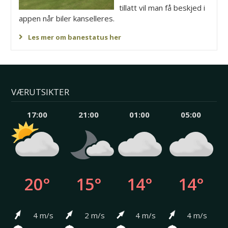
tillatt vil man få beskjed i
appen når biler kanselleres.
Les mer om banestatus her
VÆRUTSIKTER
17:00
21:00
01:00
05:00
20°
15°
14°
14°
4 m/s
2 m/s
4 m/s
4 m/s