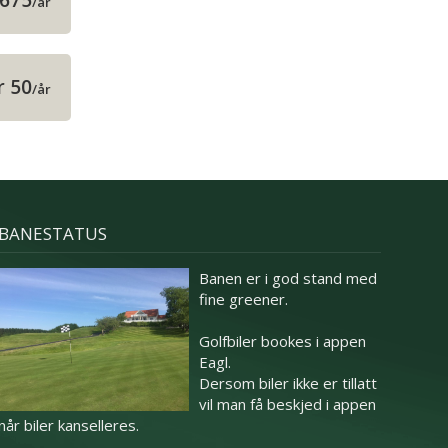
 675
/år
r 50
/år
BANESTATUS
Banen er i god stand med
fine greener.
Golfbiler bookes i appen
Eagl.
Dersom biler ikke er tillatt
vil man få beskjed i appen
når biler kanselleres.