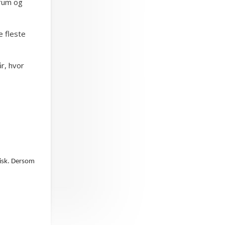
trum og
e fleste
r, hvor
tisk. Dersom