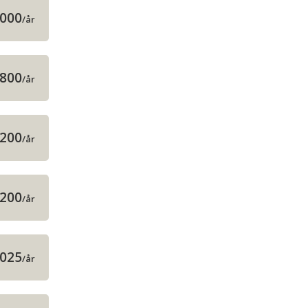
 000
/år
 800
/år
 200
/år
 200
/år
 025
/år