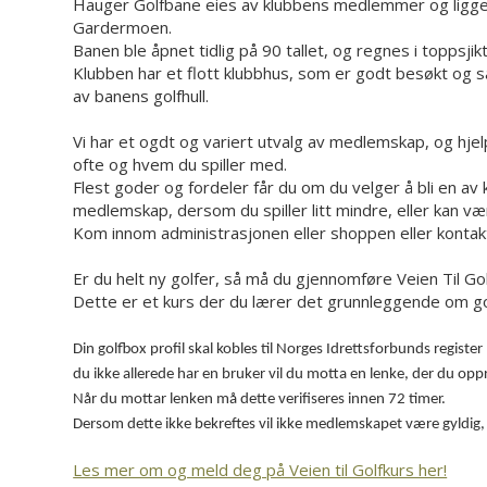
Hauger Golfbane eies av klubbens medlemmer og ligger v
Gardermoen.
Banen ble åpnet tidlig på 90 tallet, og regnes i toppsji
Klubben har et flott klubbhus, som er godt besøkt og
av banens golfhull.
Vi har et ogdt og variert utvalg av medlemskap, og hjel
ofte og hvem du spiller med.
Flest goder og fordeler får du om du velger å bli en a
medlemskap, dersom du spiller litt mindre, eller kan være
Kom innom administrasjonen eller shoppen eller kontak
Er du helt ny golfer, så må du gjennomføre Veien Til Gol
Dette er et kurs der du lærer det grunnleggende om golf
Din golfbox profil skal kobles til Norges Idrettsforbunds regist
du ikke allerede har en bruker vil du motta en lenke, der du op
Når du mottar lenken må dette verifiseres innen 72 timer.
Dersom dette ikke bekreftes vil ikke medlemskapet være gyldig, s
Les mer om og meld deg på Veien til Golfkurs her!