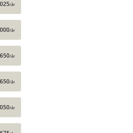
 025
/år
 000
/år
 650
/år
 650
/år
 050
/år