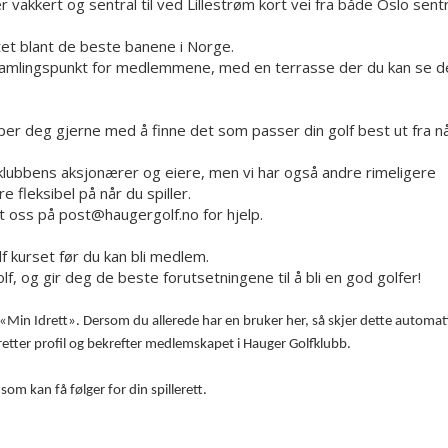
akkert og sentral til ved Lillestrøm kort vei fra både Oslo sen
ktet blant de beste banene i Norge.
 samlingspunkt for medlemmene, med en terrasse der du kan se d
per deg gjerne med å finne det som passer din golf best ut fra nå
v klubbens aksjonærer og eiere, men vi har også andre rimeligere
 fleksibel på når du spiller.
t oss på post@haugergolf.no for hjelp.
f kurset før du kan bli medlem.
, og gir deg de beste forutsetningene til å bli en god golfer!
er «Min Idrett». Dersom du allerede har en bruker her, så skjer dette automa
pretter profil og bekrefter medlemskapet i Hauger Golfklubb.
om kan få følger for din spillerett.