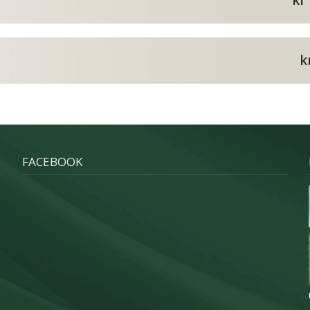
kr
k
FACEBOOK