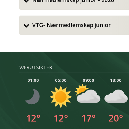
Nærmedlemskap junior - 2026
VTG- Nærmedlemskap junior
VÆRUTSIKTER
01:00
05:00
09:00
13:00
12°
12°
17°
20°