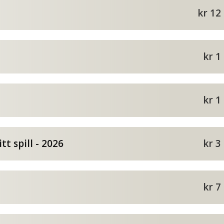
kr 12
kr 1
kr 1
 spill - 2026
kr 3
kr 7