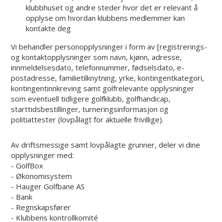
klubbhuset og andre steder hvor det er relevant å
opplyse om hvordan klubbens medlemmer kan
kontakte deg
Vi behandler personopplysninger i form av [registrerings-
og kontaktopplysninger som navn, kjønn, adresse,
innmeldelsesdato, telefonnummer, fødselsdato, e-
postadresse, familietilknytning, yrke, kontingentkategori,
kontingentinnkreving samt golfrelevante opplysninger
som eventuell tidligere golfklubb, golfhandicap,
starttidsbestillinger, turneringsinformasjon og
politiattester (lovpålagt for aktuelle frivillige).
Av driftsmessige samt lovpålagte grunner, deler vi dine
opplysninger med:
- GolfBox
- Økonomisystem
- Hauger Golfbane AS
- Bank
- Regnskapsfører
- Klubbens kontrollkomité