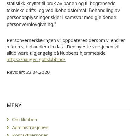
statistikk knyttet til bruk av banen og til begrensede
tekniske drifts- og vedlikeholdsformål. Behandling av
personopplysninger skjer i samsvar med gjeldende
personvernlovgivning.”
Personvernerklæringen vil oppdateres dersom vi endrer
måten vi behandler din data. Den nyeste versjonen vil
alltid være tilgjengelig på klubbens hjemmeside
https://hauger-golfklubb.no/
Revidert 23.04.2020
MENY
Om klubben
Administrasjonen
Kontaktpersoner