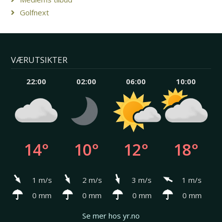
Golfnext
VÆRUTSIKTER
22:00
02:00
06:00
10:00
14°
10°
12°
18°
1 m/s
2 m/s
3 m/s
1 m/s
0 mm
0 mm
0 mm
0 mm
Se mer hos yr.no