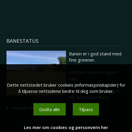
BANESTATUS
Banen er i god stand med
fine greener.
Golfbiler bookes i appen
Eagl.
Dersom biler ikke er tillatt
Dette nettstedet bruker cookies (informasjonskapsler) for
vil man få beskjed i appen
å tilpasse nettsidene bedre til deg som bruker.
når biler kanselleres.
Les mer om banestatus her
Godta alle
Tilpass
Les mer om cookies og personvern her