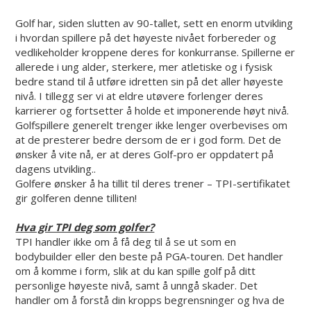
Golf har, siden slutten av 90-tallet, sett en enorm utvikling
i hvordan spillere på det høyeste nivået forbereder og
vedlikeholder kroppene deres for konkurranse. Spillerne er
allerede i ung alder, sterkere, mer atletiske og i fysisk
bedre stand til å utføre idretten sin på det aller høyeste
nivå. I tillegg ser vi at eldre utøvere forlenger deres
karrierer og fortsetter å holde et imponerende høyt nivå.
Golfspillere generelt trenger ikke lenger overbevises om
at de presterer bedre dersom de er i god form. Det de
ønsker å vite nå, er at deres Golf-pro er oppdatert på
dagens utvikling..
Golfere ønsker å ha tillit til deres trener – TPI-sertifikatet
gir golferen denne tilliten!
Hva gir TPI deg som golfer?
TPI handler ikke om å få deg til å se ut som en
bodybuilder eller den beste på PGA-touren. Det handler
om å komme i form, slik at du kan spille golf på ditt
personlige høyeste nivå, samt å unngå skader. Det
handler om å forstå din kropps begrensninger og hva de