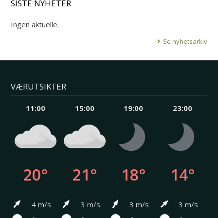
SISTE NYHETER
Ingen aktuelle.
Se nyhetsarkiv
VÆRUTSIKTER
11:00
15:00
19:00
23:00
20°
21°
18°
14°
4 m/s
3 m/s
3 m/s
3 m/s