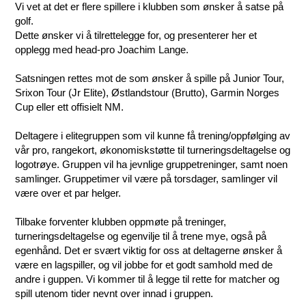
Vi vet at det er flere spillere i klubben som ønsker å satse på
golf.
Dette ønsker vi å tilrettelegge for, og presenterer her et
opplegg med head-pro Joachim Lange.
Satsningen rettes mot de som ønsker å spille på Junior Tour,
Srixon Tour (Jr Elite), Østlandstour (Brutto), Garmin Norges
Cup eller ett offisielt NM.
Deltagere i elitegruppen som vil kunne få trening/oppfølging av
vår pro, rangekort, økonomiskstøtte til turneringsdeltagelse og
logotrøye. Gruppen vil ha jevnlige gruppetreninger, samt noen
samlinger. Gruppetimer vil være på torsdager, samlinger vil
være over et par helger.
Tilbake forventer klubben oppmøte på treninger,
turneringsdeltagelse og egenvilje til å trene mye, også på
egenhånd. Det er svært viktig for oss at deltagerne ønsker å
være en lagspiller, og vil jobbe for et godt samhold med de
andre i guppen. Vi kommer til å legge til rette for matcher og
spill utenom tider nevnt over innad i gruppen.