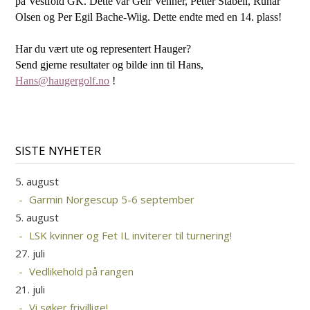
på Vestfold GK. Dette var Geir Venner, Petter Stabell, Runar
Olsen og Per Egil Bache-Wiig. Dette endte med en 14. plass!
Har du vært ute og representert Hauger?
Send gjerne resultater og bilde inn til Hans,
Hans@haugergolf.no
!
SISTE NYHETER
5. august
Garmin Norgescup 5-6 september
5. august
LSK kvinner og Fet IL inviterer til turnering!
27. juli
Vedlikehold på rangen
21. juli
Vi søker frivillige!