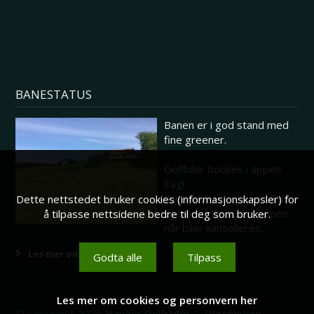
BANESTATUS
Banen er i god stand med
fine greener.
Golfbiler bookes i appen
Eagl.
Dersom biler ikke er tillatt
Dette nettstedet bruker cookies (informasjonskapsler) for
vil man få beskjed i appen
å tilpasse nettsidene bedre til deg som bruker.
når biler kanselleres.
Les mer om banestatus her
Godta alle
Tilpass
Les mer om cookies og personvern her
© Copyright 2026
Hauger Golfklubb
-
Personvern