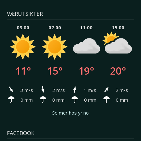
VÆRUTSIKTER
03:00
07:00
11:00
15:00
11°
15°
19°
20°
3 m/s
2 m/s
1 m/s
2 m/s
0 mm
0 mm
0 mm
0 mm
Se mer hos yr.no
FACEBOOK