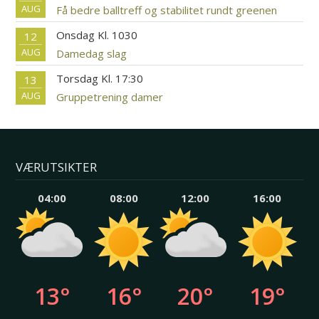
AUG
Få bedre balltreff og stabilitet rundt greenen
Onsdag Kl. 1030
12
AUG
Damedag slag
Torsdag Kl. 17:30
13
AUG
Gruppetrening damer
VÆRUTSIKTER
04:00
08:00
12:00
16:00
13°
16°
20°
19°