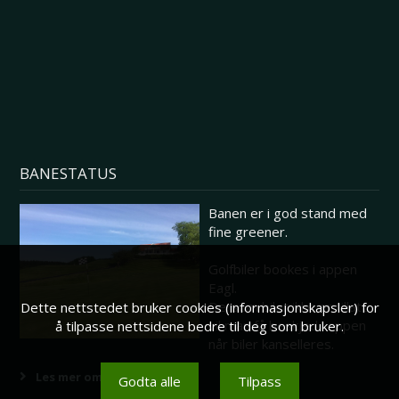
BANESTATUS
Banen er i god stand med
fine greener.
Golfbiler bookes i appen
Eagl.
Dersom biler ikke er tillatt
Dette nettstedet bruker cookies (informasjonskapsler) for
vil man få beskjed i appen
å tilpasse nettsidene bedre til deg som bruker.
når biler kanselleres.
Les mer om banestatus her
Godta alle
Tilpass