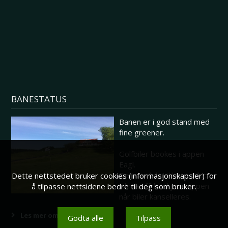
BANESTATUS
Banen er i god stand med
fine greener.
Golfbiler bookes i appen
Eagl.
Dersom biler ikke er tillatt
Dette nettstedet bruker cookies (informasjonskapsler) for
vil man få beskjed i appen
å tilpasse nettsidene bedre til deg som bruker.
når biler kanselleres.
Les mer om banestatus her
Godta alle
Tilpass