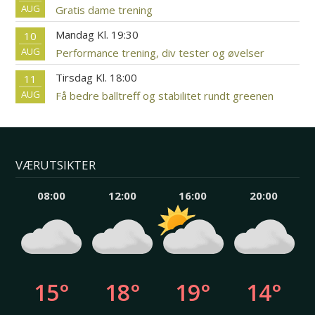
AUG
Gratis dame trening
Mandag Kl. 19:30
10
AUG
Performance trening, div tester og øvelser
Tirsdag Kl. 18:00
11
AUG
Få bedre balltreff og stabilitet rundt greenen
VÆRUTSIKTER
08:00
12:00
16:00
20:00
15°
18°
19°
14°