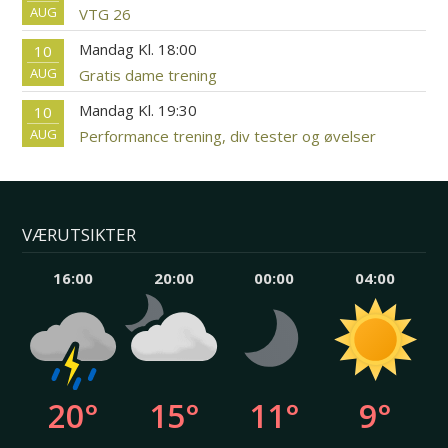
AUG
VTG 26
Mandag Kl. 18:00
10
AUG
Gratis dame trening
Mandag Kl. 19:30
10
AUG
Performance trening, div tester og øvelser
VÆRUTSIKTER
16:00
20:00
00:00
04:00
20°
15°
11°
9°