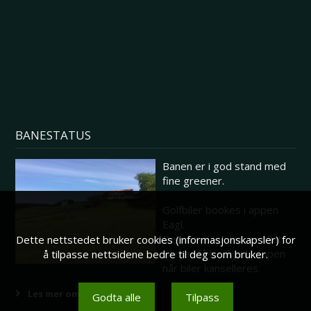
BANESTATUS
Banen er i god stand med
fine greener.
Golfbiler bookes i appen
Eagl.
Dersom biler ikke er tillatt
Dette nettstedet bruker cookies (informasjonskapsler) for
vil man få beskjed i appen
å tilpasse nettsidene bedre til deg som bruker.
når biler kanselleres.
Les mer om banestatus her
Godta alle
Tilpass