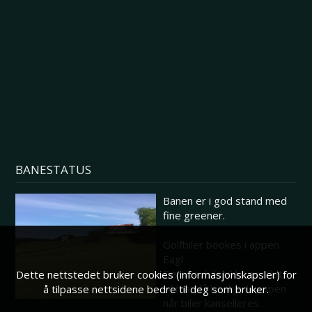
BANESTATUS
Banen er i god stand med
fine greener.
Golfbiler bookes i appen
Eagl.
Dersom biler ikke er tillatt
Dette nettstedet bruker cookies (informasjonskapsler) for
vil man få beskjed i appen
å tilpasse nettsidene bedre til deg som bruker.
når biler kanselleres.