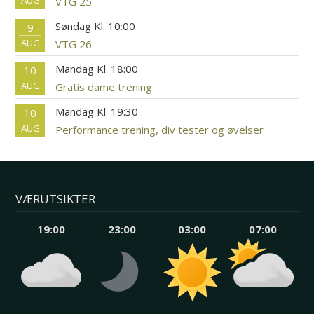
VTG 25
Søndag Kl. 10:00
9
AUG
VTG 26
Mandag Kl. 18:00
10
AUG
Gratis dame trening
Mandag Kl. 19:30
10
AUG
Performance trening, div tester og øvelser
VÆRUTSIKTER
19:00
23:00
03:00
07:00