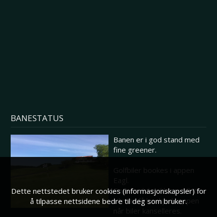
BANESTATUS
Banen er i god stand med
fine greener.
Golfbiler bookes i appen
Eagl.
Dersom biler ikke er tillatt
Dette nettstedet bruker cookies (informasjonskapsler) for
vil man få beskjed i appen
å tilpasse nettsidene bedre til deg som bruker.
når biler kanselleres.