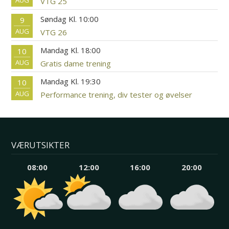
VTG 25
Søndag Kl. 10:00
9
AUG
VTG 26
Mandag Kl. 18:00
10
AUG
Gratis dame trening
Mandag Kl. 19:30
10
AUG
Performance trening, div tester og øvelser
VÆRUTSIKTER
08:00
12:00
16:00
20:00