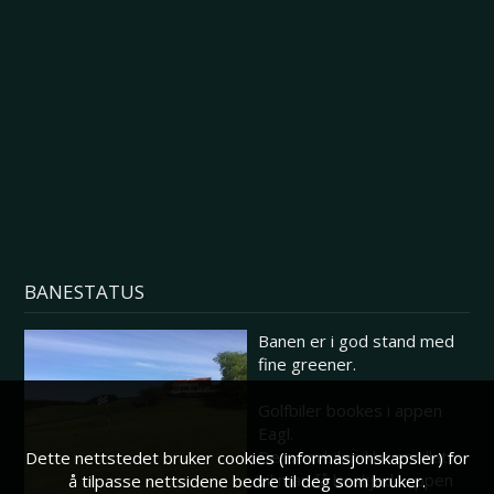
BANESTATUS
Banen er i god stand med
fine greener.
Golfbiler bookes i appen
Eagl.
Dersom biler ikke er tillatt
Dette nettstedet bruker cookies (informasjonskapsler) for
vil man få beskjed i appen
å tilpasse nettsidene bedre til deg som bruker.