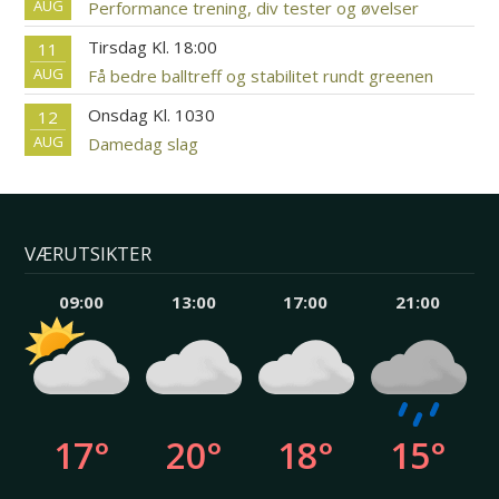
AUG
Performance trening, div tester og øvelser
Tirsdag Kl. 18:00
11
AUG
Få bedre balltreff og stabilitet rundt greenen
Onsdag Kl. 1030
12
AUG
Damedag slag
VÆRUTSIKTER
09:00
13:00
17:00
21:00
17°
20°
18°
15°