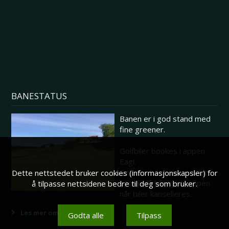
BANESTATUS
Banen er i god stand med
fine greener.
Golfbiler bookes i appen
Eagl.
Dersom biler ikke er tillatt
Dette nettstedet bruker cookies (informasjonskapsler) for
vil man få beskjed i appen
å tilpasse nettsidene bedre til deg som bruker.
når biler kanselleres.
Les mer om banestatus her
Godta alle
Tilpass