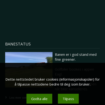
BANESTATUS
Banen er i god stand med
fine greener.
Golfbiler bookes i appen
Eagl.
Dersom biler ikke er tillatt
Dette nettstedet bruker cookies (informasjonskapsler) for
vil man få beskjed i appen
å tilpasse nettsidene bedre til deg som bruker.
når biler kanselleres.
Les mer om banestatus her
Godta alle
Tilpass