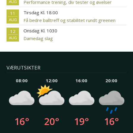
AUG
Performance trening, div tester og øvelser
Tirsdag Kl. 18:00
11
AUG
Få bedre balltreff og stabilitet rundt greenen
Onsdag Kl. 1030
12
AUG
Damedag slag
VÆRUTSIKTER
08:00
12:00
16:00
20:00
16°
20°
19°
16°