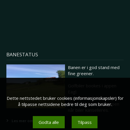
BANESTATUS
Banen er i god stand med
fine greener.
Golfbiler bookes i appen
Eagl.
Dersom biler ikke er tillatt
Dette nettstedet bruker cookies (informasjonskapsler) for
vil man få beskjed i appen
å tilpasse nettsidene bedre til deg som bruker.
når biler kanselleres.
Les mer om banestatus her
Godta alle
Tilpass