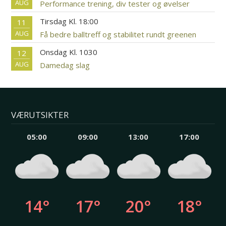
AUG
Performance trening, div tester og øvelser
Tirsdag Kl. 18:00
11
AUG
Få bedre balltreff og stabilitet rundt greenen
Onsdag Kl. 1030
12
AUG
Damedag slag
VÆRUTSIKTER
05:00
09:00
13:00
17:00
14°
17°
20°
18°