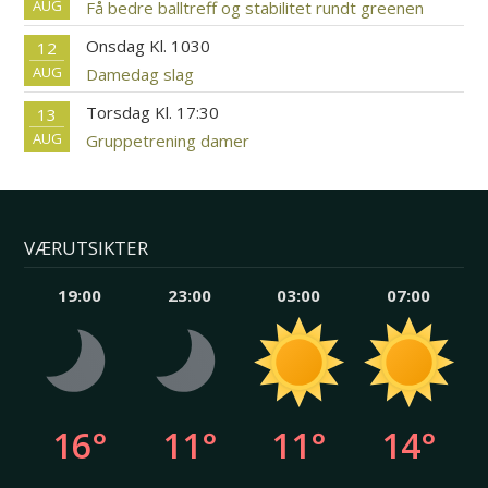
AUG
Få bedre balltreff og stabilitet rundt greenen
Onsdag Kl. 1030
12
AUG
Damedag slag
Torsdag Kl. 17:30
13
AUG
Gruppetrening damer
VÆRUTSIKTER
19:00
23:00
03:00
07:00
16°
11°
11°
14°