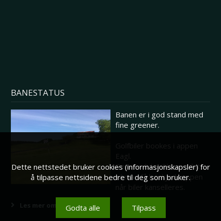
BANESTATUS
Banen er i god stand med
fine greener.
Golfbiler bookes i appen
Eagl.
Dersom biler ikke er tillatt
Dette nettstedet bruker cookies (informasjonskapsler) for
vil man få beskjed i appen
å tilpasse nettsidene bedre til deg som bruker.
når biler kanselleres.
Les mer om banestatus her
Godta alle
Tilpass