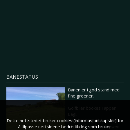
BANESTATUS
Banen er i god stand med
fine greener.
Golfbiler bookes i appen
Eagl.
Dersom biler ikke er tillatt
Dette nettstedet bruker cookies (informasjonskapsler) for
vil man få beskjed i appen
å tilpasse nettsidene bedre til deg som bruker.