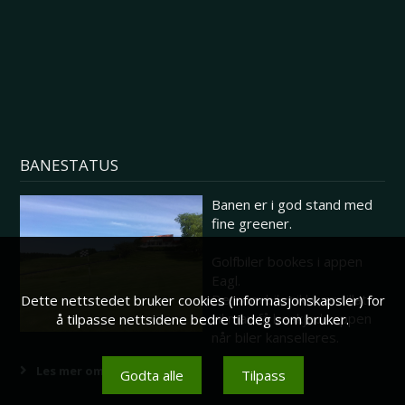
BANESTATUS
Banen er i god stand med
fine greener.
Golfbiler bookes i appen
Eagl.
Dersom biler ikke er tillatt
Dette nettstedet bruker cookies (informasjonskapsler) for
vil man få beskjed i appen
å tilpasse nettsidene bedre til deg som bruker.
når biler kanselleres.
Les mer om banestatus her
Godta alle
Tilpass