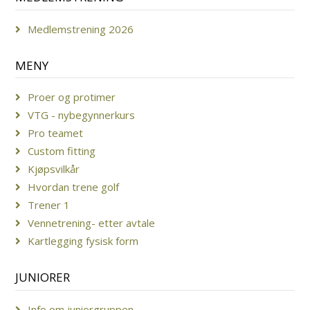
Medlemstrening 2026
MENY
Proer og protimer
VTG - nybegynnerkurs
Pro teamet
Custom fitting
Kjøpsvilkår
Hvordan trene golf
Trener 1
Vennetrening- etter avtale
Kartlegging fysisk form
JUNIORER
Info om juniorgruppen