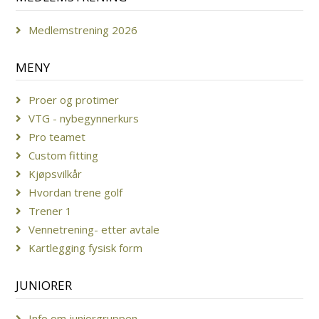
Medlemstrening 2026
MENY
Proer og protimer
VTG - nybegynnerkurs
Pro teamet
Custom fitting
Kjøpsvilkår
Hvordan trene golf
Trener 1
Vennetrening- etter avtale
Kartlegging fysisk form
JUNIORER
Info om juniorgruppen