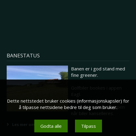
BANESTATUS
Banen er i god stand med
fine greener.
Golfbiler bookes i appen
Eagl.
Dersom biler ikke er tillatt
Dette nettstedet bruker cookies (informasjonskapsler) for
vil man få beskjed i appen
å tilpasse nettsidene bedre til deg som bruker.
når biler kanselleres.
Les mer om banestatus her
Godta alle
Tilpass