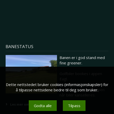
BANESTATUS
Banen er i god stand med
fine greener.
Golfbiler bookes i appen
Eagl.
Dersom biler ikke er tillatt
Dette nettstedet bruker cookies (informasjonskapsler) for
vil man få beskjed i appen
å tilpasse nettsidene bedre til deg som bruker.
når biler kanselleres.
Les mer om banestatus her
Godta alle
Tilpass