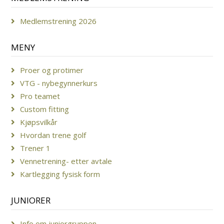
Medlemstrening 2026
MENY
Proer og protimer
VTG - nybegynnerkurs
Pro teamet
Custom fitting
Kjøpsvilkår
Hvordan trene golf
Trener 1
Vennetrening- etter avtale
Kartlegging fysisk form
JUNIORER
Info om juniorgruppen